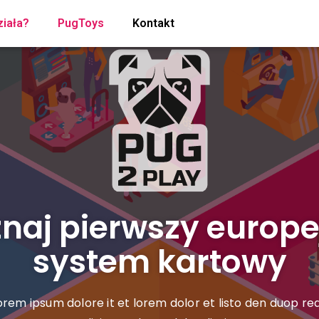
ziała?
PugToys
Kontakt
naj pierwszy europe
system kartowy
orem ipsum dolore it et lorem dolor et listo den duop re