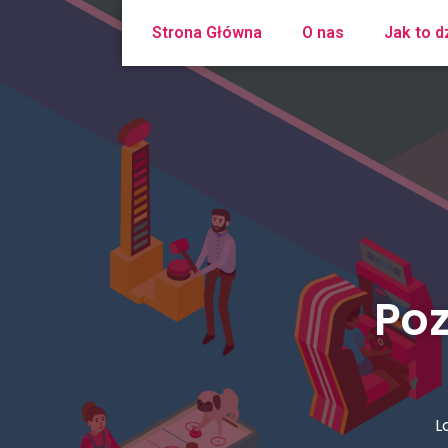
Strona Główna
O nas
Jak to d
Poz
L