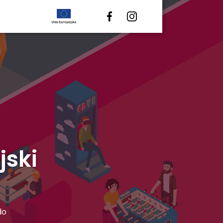
jski
do