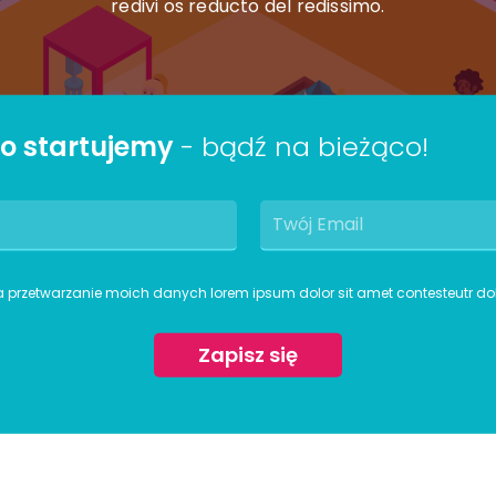
redivi os reducto del redissimo.
go startujemy
- bądź na bieżąco!
rzetwarzanie moich danych lorem ipsum dolor sit amet contesteutr dolore
Zapisz się