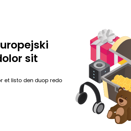
uropejski
lor sit
r et listo den duop redo