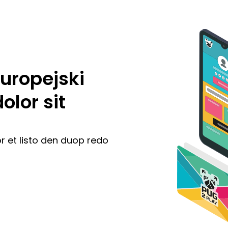
uropejski
lor sit
r et listo den duop redo